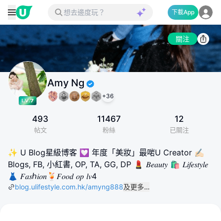
下載App
關注
Amy Ng
+
36
493
11467
12
帖文
粉絲
已關注
✨ U Blog星級博客 💟 年度「美妝」最啱U Creator ✍🏻
Blogs, FB, 小紅書, OP, TA, GG, DP 💄 𝐵𝑒𝑎𝑢𝑡𝑦 🛍️ 𝐿𝑖𝑓𝑒𝑠𝑡𝑦𝑙𝑒
👗 𝐹𝑎𝑠ℎ𝑖𝑜𝑛🍹𝐹𝑜𝑜𝑑 𝑜𝑝 𝑙𝑣4
blog.ulifestyle.com.hk/amyng888
及更多…