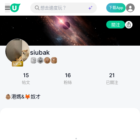
下載App
關注
siubak
15
16
21
帖文
粉絲
已關注
👶🏽港媽&🦊奴才