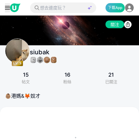
下載App
關注
siubak
15
16
21
帖文
粉絲
已關注
👶🏽港媽&🦊奴才