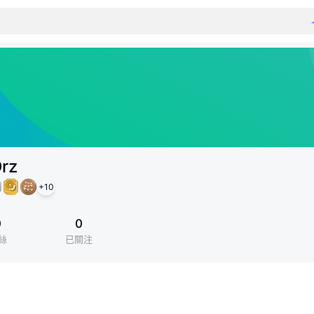
Orz
+
10
0
0
絲
已關注