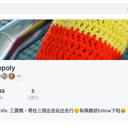
epoly
+
1
48
5
絲
已關注
erful life. 三寶媽，帶住三個出去玩出去行😌有興趣就follow下啦😆