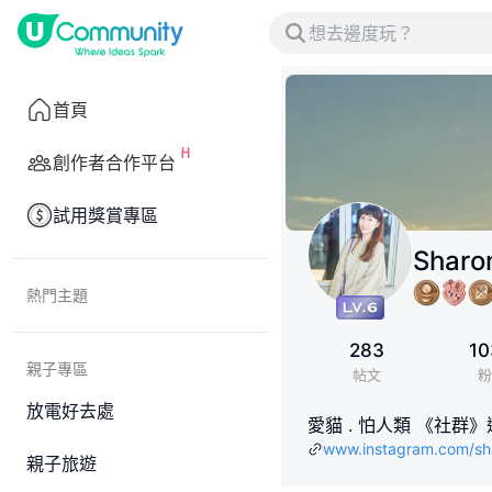
首頁
創作者合作平台
試用獎賞專區
Sharo
熱門主題
283
10
親子專區
帖文
粉
放電好去處
愛貓 . 怕人類 《社群》連結 h
www.instagram.com/s
親子旅遊