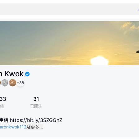
n Kwok
+
38
33
31
絲
已關注
ttps://bit.ly/3SZGGnZ
haronkwok112
及更多…