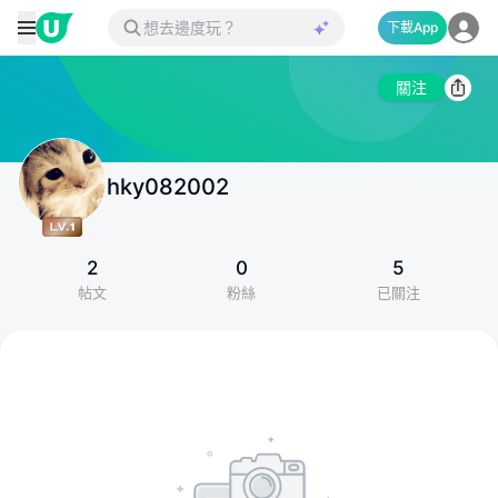
下載App
關注
hky082002
2
0
5
帖文
粉絲
已關注