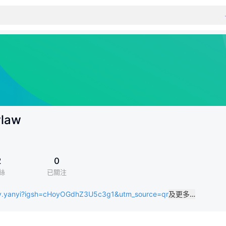
wlaw
2
0
絲
已關注
vy.yanyi?igsh=cHoyOGdhZ3U5c3g1&utm_source=qr
及更多…