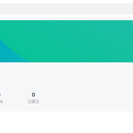
0
0
絲
已關注