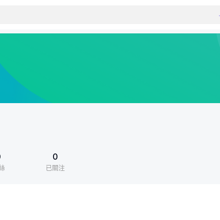
0
0
絲
已關注