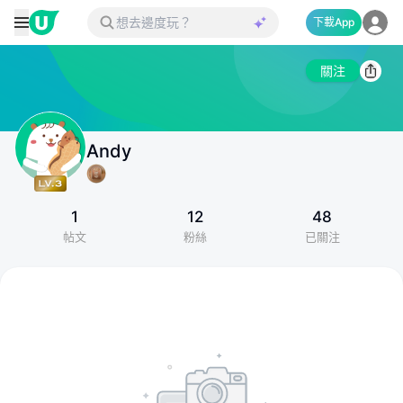
下載App
關注
Andy
1
12
48
帖文
粉絲
已關注