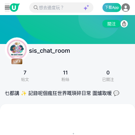
下載App
關注
sis_chat_room
7
11
0
帖文
粉絲
已關注
乜都講 ✨ 記錄呢個瘋狂世界嘅瑣碎日常 圍爐取暖 💬