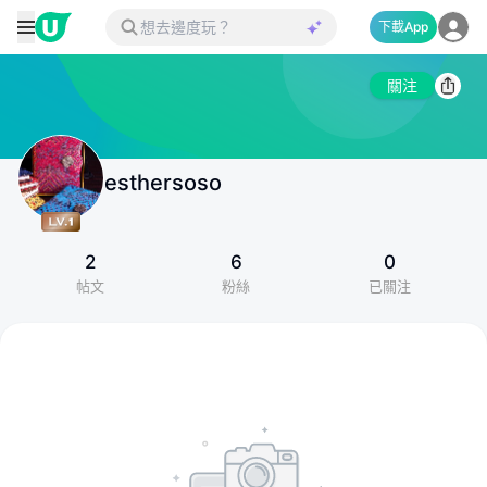
下載App
關注
esthersoso
2
6
0
帖文
粉絲
已關注