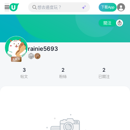
下載App
關注
rainie5693
3
2
2
帖文
粉絲
已關注