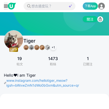
下載App
關注
Tiger
+
1
19
1473
1
帖文
粉絲
已關注
Hello❤️I am Tiger
www.instagram.com/hellotiger_meow?
igsh=bWxwZmN1dWo0bGxm&utm_source=qr