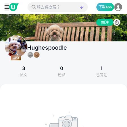
下載App
關注
Hughespoodle
3
0
1
帖文
粉絲
已關注