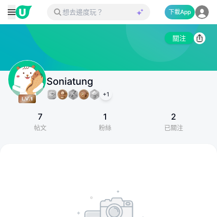
下載App
關注
Soniatung
+
1
7
1
2
帖文
粉絲
已關注