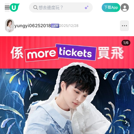
下載App
yungyi06252018
2025/12/28
1
/
6
Next