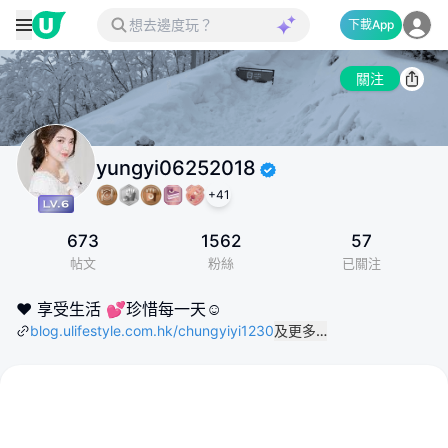
下載App
關注
yungyi06252018
+
41
673
1562
57
帖文
粉絲
已關注
❤️ 享受生活 💕珍惜每一天☺️
blog.ulifestyle.com.hk/chungyiyi1230
及更多…