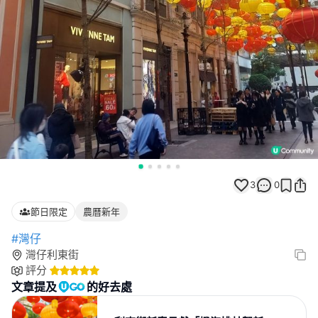
3
0
節日限定
農曆新年
#灣仔
灣仔利東街
評分
文章提及
的好去處