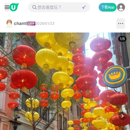
下載App
chantl
2026/01/23
1
/
5
Next