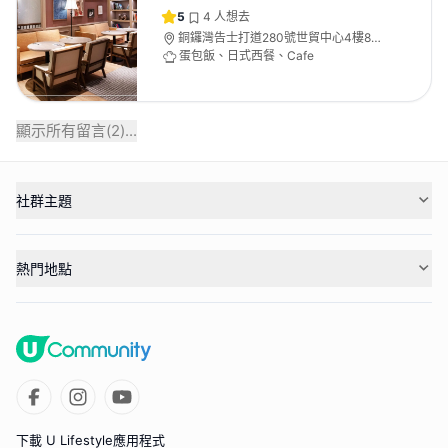
5
4
人想去
銅鑼灣告士打道280號世貿中心4樓8號
舖
蛋包飯、日式西餐、Cafe
顯示所有留言(
2
)...
社群主題
熱門地點
下載 U Lifestyle應用程式