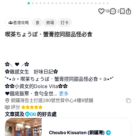
19
2
香港攻略
食
商場
打卡
喫茶ちょうぼ．蟹膏控同甜品怪必食
✿╮❤╭✿
✿雜感女生 好味日記✿
˚*•✰。喫茶ちょうぼ．蟹膏控同甜品怪必食。✰•*˚
✿✿小資女的Dolce Vita✿✿
❤餓底飯聚．食勻全世
...
更多
銅鑼灣告士打道280號世貿中心4樓8號舖
評分
文章提及
的好去處
Choubo Kissaten (銅鑼灣)