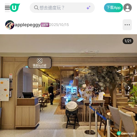
下載App
applepeggy
2025/10/15
1
/
21
Next