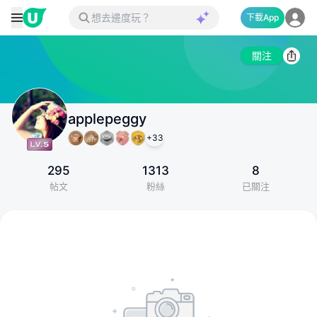
下載App
關注
applepeggy
+
33
295
1313
8
帖文
粉絲
已關注