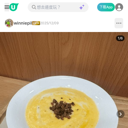
下載App
winniepil
2025/12/09
1
/
6
Next