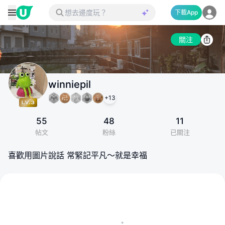
下載App
關注
winniepil
+
13
55
48
11
帖文
粉絲
已關注
喜歡用圖片說話 常緊記平凡～就是幸福