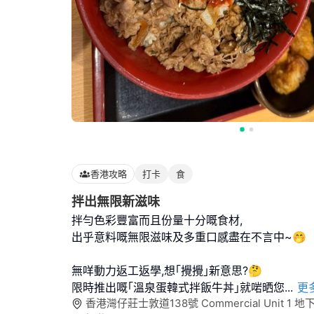
香港攻略
打卡
食
拌出無限新滋味
拌勻色彩豐富而且份量十分嘅食材,
出乎意料嘅無限滋味及多重口感盡在不言中~🤭
無咩動力返工返學,想｢攪攪｣新意思?🤔
限時推出嘅｢溫泉蛋韓式拌飯牛丼｣就啱晒您
...
更
香港灣仔莊士敦道138號 Commercial Unit 1 地