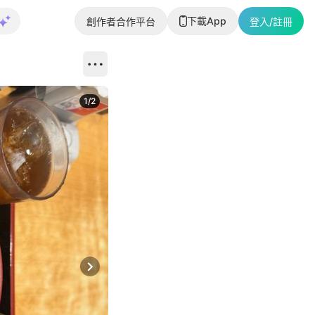
下載App
創作者合作平台
登入/註冊
1
/
2
即睇更多社
Next slide
返回帖文