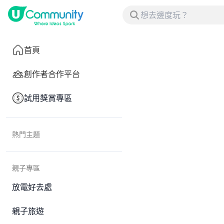
首頁
創作者合作平台
試用獎賞專區
熱門主題
親子專區
放電好去處
親子旅遊