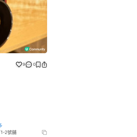
9
0
多
下1-2號舖