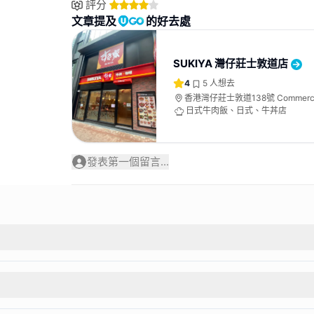
評分
文章提及
的好去處
SUKIYA 灣仔莊士敦道店
4
5
人想去
香港灣仔莊士敦道138號 Commercial
1-2號舖
日式牛肉飯、日式、牛丼店
發表第一個留言...