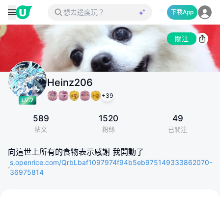
下載App
關注
Heinz206
+
39
589
1520
49
帖文
粉絲
已關注
向這世上所有的食物表示感謝 我開動了
s.openrice.com/QrbLbaf1097974f94b5eb975149333862070-
36975814