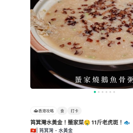
香港攻略
食
打卡
筲箕灣水黃金！蜑家菜🤤 11斤老虎斑！🐟
🇭🇰| 筲箕灣 - 水黃金