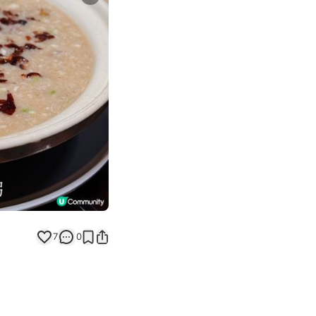
Next slide
7
0