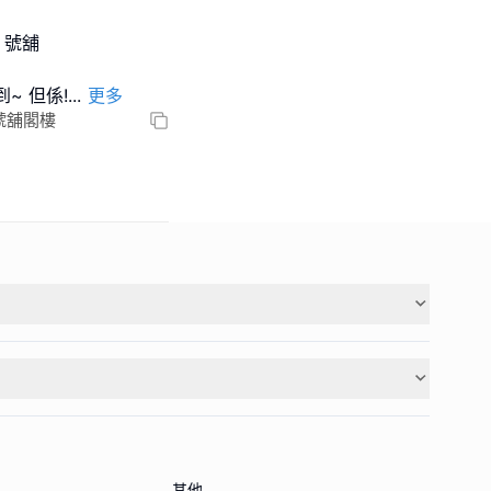
3 號舖
~ 但係!
...
更多
號舖閣樓
其他