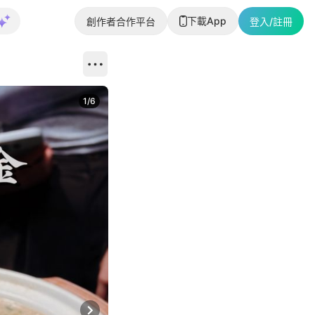
下載App
創作者合作平台
登入/註冊
1
/
6