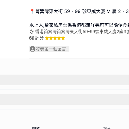
📍筲箕灣東大街 59 - 99 號東威大廈 M 層 2 - 
水上人,蜑家私房菜係香港都無咩幾可可以隨便食到
香港筲箕灣筲箕灣東大街59-99號東威大廈2座3
評分
發表第一個留言...
關於
探索