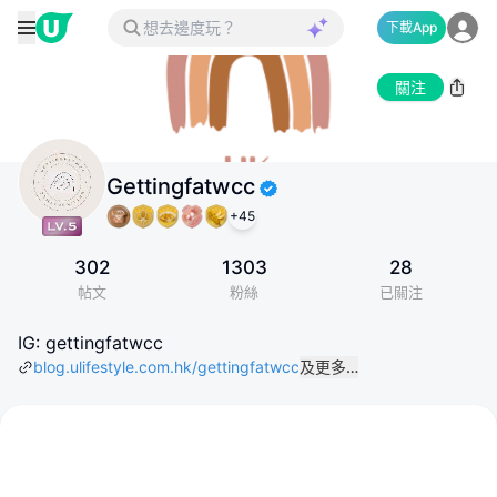
下載App
關注
Gettingfatwcc
+
45
302
1303
28
帖文
粉絲
已關注
IG: gettingfatwcc
blog.ulifestyle.com.hk/gettingfatwcc
及更多…