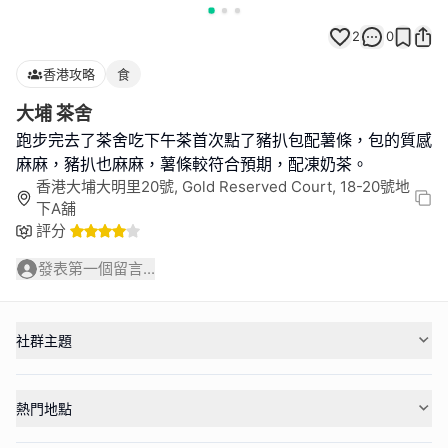
2
0
香港攻略
食
大埔 茶舍
跑步完去了茶舍吃下午茶首次點了豬扒包配薯條，包的質感
麻麻，豬扒也麻麻，薯條較符合預期，配凍奶茶。
香港大埔大明里20號, Gold Reserved Court, 18-20號地
下A舖
評分
發表第一個留言...
社群主題
熱門地點