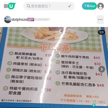
下載App
dolphsze
2026/06/01
1
/
3
Next