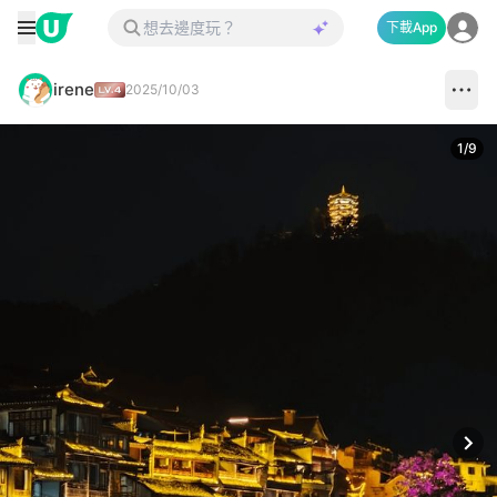
下載App
irene
2025/10/03
1
/
9
Next