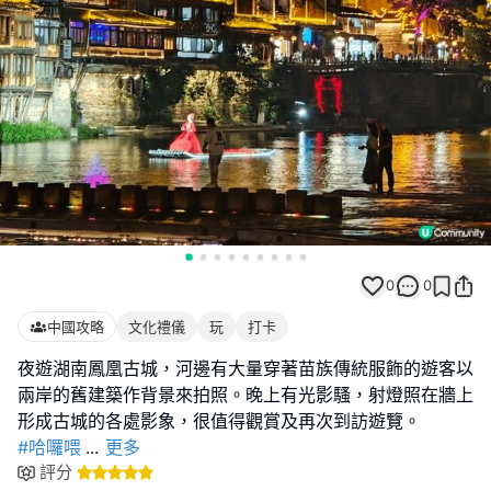
0
0
中國攻略
文化禮儀
玩
打卡
夜遊湖南鳳凰古城，河邊有大量穿著苗族傳統服飾的遊客以
兩岸的舊建築作背景來拍照。晚上有光影騷，射燈照在牆上
#哈囉喂
...
更多
評分