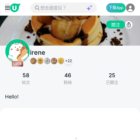
下載App
關注
irene
+
22
58
46
25
帖文
粉絲
已關注
Hello!