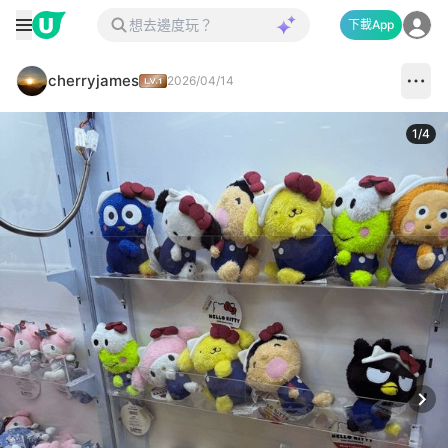
下載App
cherryjames
2026/04/14
1
/
4
Next