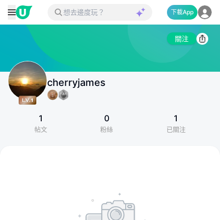
下載App
關注
cherryjames
1
0
1
帖文
粉絲
已關注