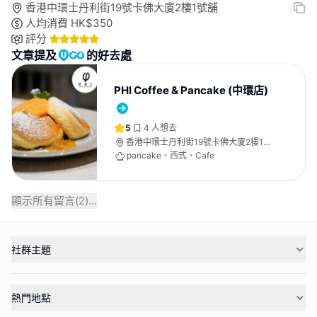
香港中環士丹利街19號卡佛大廈2樓1號舖
人均消費
HK$
350
評分
文章提及
的好去處
PHI Coffee & Pancake (中環店)
5
4
人想去
香港中環士丹利街19號卡佛大廈2樓1號
舖
pancake、西式、Cafe
顯示所有留言(
2
)...
社群主題
熱門地點