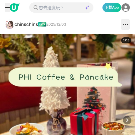
下載App
chinschins
2025/12/03
1
/
11
Next