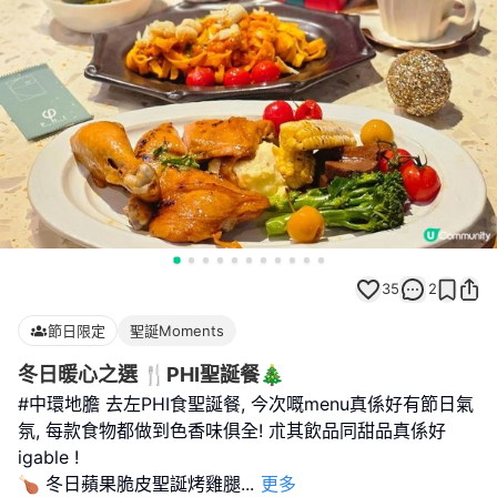
35
2
節日限定
聖誕Moments
冬日暖心之選 🍴PHI聖誕餐🎄
#中環地膽 去左PHI食聖誕餐, 今次嘅menu真係好有節日氣
氛, 每款食物都做到色香味俱全! 朮其飲品同甜品真係好
igable !
🍗 冬日蘋果脆皮聖誕烤雞腿
...
更多