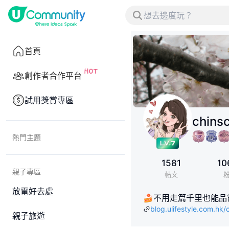
首頁
創作者合作平台
試用獎賞專區
chins
熱門主題
1581
10
親子專區
帖文
放電好去處
🍰不用走篇千里也能品嘗千種美食
blog.ulifestyle.com.hk/
親子旅遊