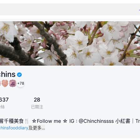
chins
+
78
637
28
粉絲
已關注
🍴 ☆Follow me ☆ IG : @Chinchinssss 小紅書｜Trip.c
chinsfooddiary
及更多…