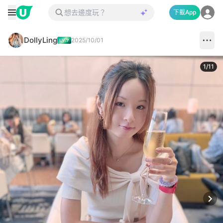
下載App
DollyLing
2025/10/01
1
/
11
Next