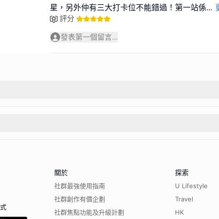
星，另外仲有三大打卡位不能錯過！第一站係
...
評分
發表第一個留言...
關於
探索
社群最強使用指南
U Lifestyle
社群創作有價企劃
Travel
程式
社群焦點功能及升級計劃
HK