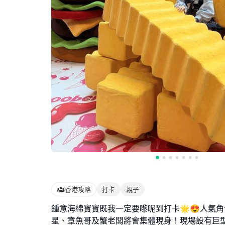
香港攻略
打卡
親子
鍾意海綿寶寶既我一定要嚟呢到打卡🌟😍人氣
星、章魚哥及蟹老闆將會集體現身！現場設有巨