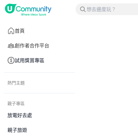
首頁
創作者合作平台
試用獎賞專區
熱門主題
親子專區
放電好去處
親子旅遊