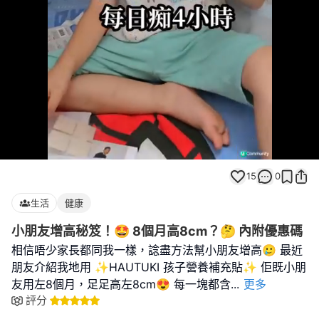
Loaded
:
Unmute
100.00%
15
0
生活
健康
小朋友增高秘笈！🤩 8個月高8cm？🤔 內附優惠碼
相信唔少家長都同我一樣，諗盡方法幫小朋友增高🥲 最近
朋友介紹我地用 ✨️HAUTUKI 孩子營養補充貼✨️ 佢既小朋
友用左8個月，足足高左8cm😍 每一塊都含
...
更多
評分