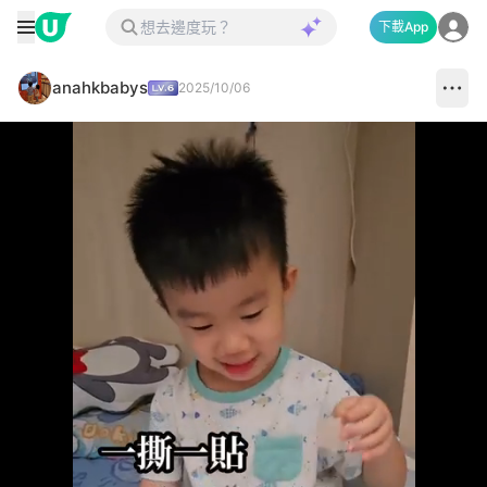
下載App
anahkbabys
2025/10/06