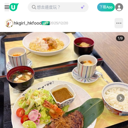
下載App
hkgirl_hkfood
2025/12/20
1
/
9
Next