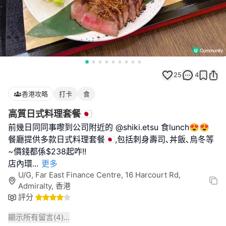
25
4
香港攻略
打卡
食
高質日式料理套餐🇯🇵
前幾日同同事嚟到公司附近的 @shiki.etsu 食lunch😍😍
餐廳提供多款日式料理套餐🇯🇵,包括刺身壽司､丼飯､烏冬等
~價錢都係$238起咋!!
店內環
...
更多
U/G, Far East Finance Centre, 16 Harcourt Rd,
Admiralty, 香港
評分
顯示所有留言(
4
)...