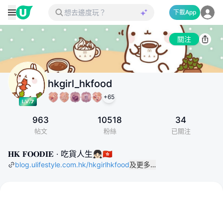
下載App
關注
hkgirl_hkfood
+
65
963
10518
34
帖文
粉絲
已關注
𝐇𝐊 𝐅𝐎𝐎𝐃𝐈𝐄 · 吃貨人生👧🏻🇭🇰
blog.ulifestyle.com.hk/hkgirlhkfood
及更多…