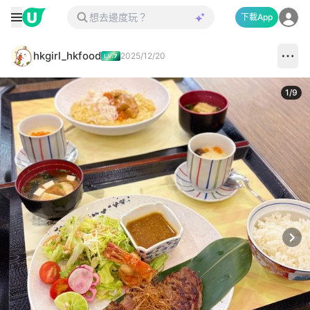
下載App
hkgirl_hkfood
2025/12/20
1
/
9
Next