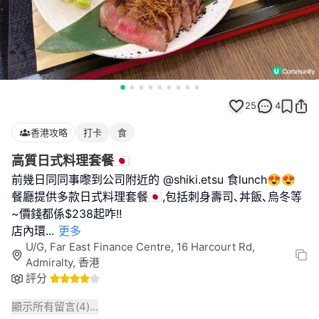
25
4
香港攻略
打卡
食
高質日式料理套餐🇯🇵
前幾日同同事嚟到公司附近的 @shiki.etsu 食lunch😍😍
餐廳提供多款日式料理套餐🇯🇵,包括刺身壽司､丼飯､烏冬等
~價錢都係$238起咋!!
店內環
...
更多
U/G, Far East Finance Centre, 16 Harcourt Rd,
Admiralty, 香港
評分
顯示所有留言(
4
)...