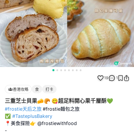
19
1
香港攻略
食
打卡
三重芝士貝果🧀🥐 😋超足料開心果千層酥💚
#frostie天后之旅
#frostie麵包之旅
✅
#TasteplusBakery
📍美食探險👉 @frostiewithfood
-