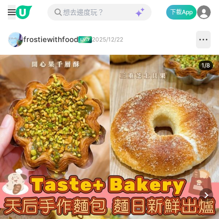
下載App
frostiewithfood
2025/12/22
1
/
8
Next