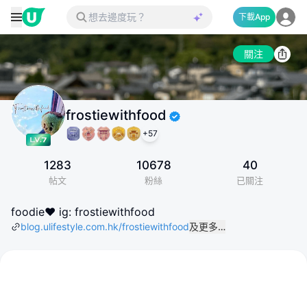
下載App
關注
frostiewithfood
+
57
1283
10678
40
帖文
粉絲
已關注
foodie❤️ ig: frostiewithfood
blog.ulifestyle.com.hk/frostiewithfood
及更多…