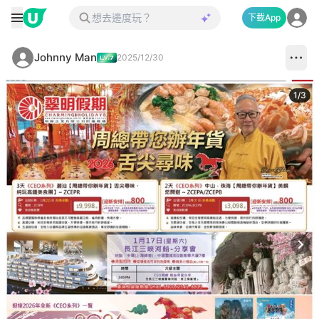
下載App
Johnny Man
2025/12/30
1
/
3
Next