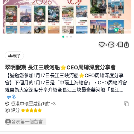
8
0
親子
翠明假期 長江三峽河船⭐️CEO周總深度分享會
【誠邀您參加1月17日長江三峽河船⭐️CEO周總深度分享
會】下個月的1月17日是「中環上海總會」，CEO周總將會
親自為大家深度分享介紹全長江三峽最豪華河船「長江
...
更多
香港中環雲咸街1號1-3
評分
發表第一個留言...