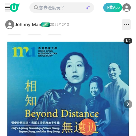
下載App
Johnny Man
2025/12/10
1
/
2
Next