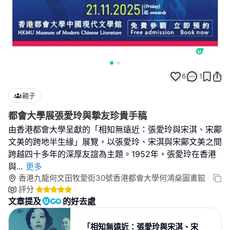
6
1
親子
都會大學展張愛玲與摯友珍貴手稿
由香港都會大學呈獻的「相知無遠近：張愛玲與宋淇、宋鄺
文美的跨地半生緣」展覽，以張愛玲、宋淇與宋鄺文美之間
跨越四十多年的深厚友誼為主題。1952年，張愛玲在香港
與
...
更多
香港九龍何文田牧愛街30號香港都會大學何鴻燊圖書館
評分
文章提及
的好去處
「相知無遠近：張愛玲與宋淇、宋