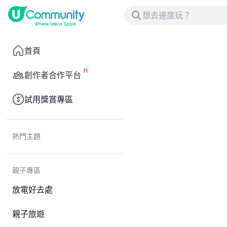
首頁
創作者合作平台
試用獎賞專區
熱門主題
親子專區
放電好去處
親子旅遊