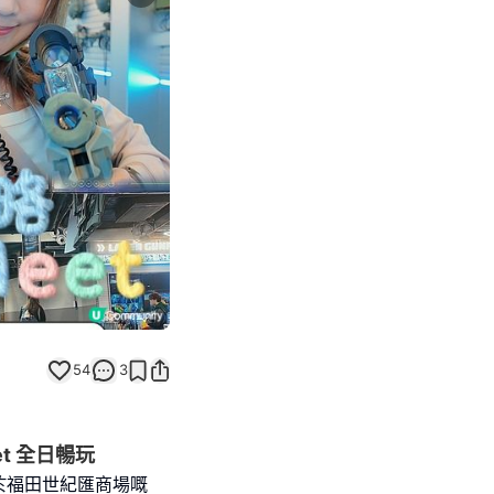
Next slide
54
3
t 全日暢玩
於福田世紀匯商場嘅