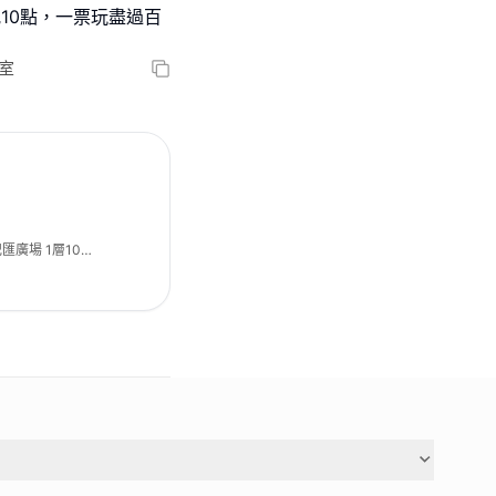
夜晚10點，一票玩盡過百
1室
廣場 1層101