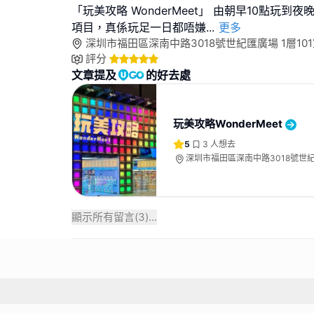
「玩美攻略 WonderMeet」 由朝早10點玩到
項目，真係玩足一日都唔嫌
...
更多
深圳市福田區深南中路3018號世紀匯廣場 1層10
評分
文章提及
的好去處
玩美攻略WonderMeet
5
3
人想去
深圳市福田區深南中路3018號世紀匯
室
顯示所有留言(
3
)...