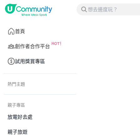
首頁
創作者合作平台
試用獎賞專區
熱門主題
親子專區
放電好去處
親子旅遊