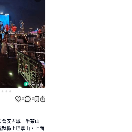
Next slide
0
0
去會安古城，半茶山
玩就係上巴拿山，上面