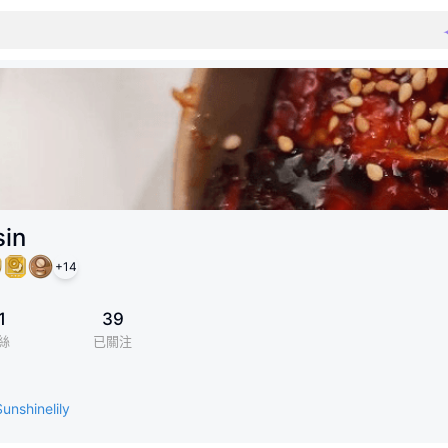
sin
+
14
1
39
絲
已關注
unshinelily