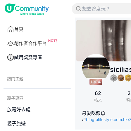
首頁
創作者合作平台
試用獎賞專區
sicilia
熱門主題
62
2
親子專區
帖文
粉
放電好去處
最愛吃鰻魚
blog.ulifestyle.com.hk/S
親子旅遊