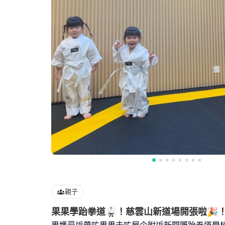
親子
果果學跆拳道🥋！慈雲山新道場開張啦🎉
果媽最近帶咗果果去咗屋企附近新開嘅跆拳道學