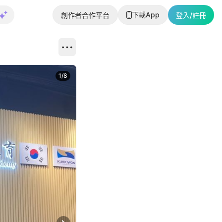
下載App
創作者合作平台
登入/註冊
1
/
8