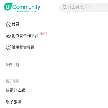
首頁
創作者合作平台
試用獎賞專區
熱門主題
親子專區
放電好去處
親子旅遊