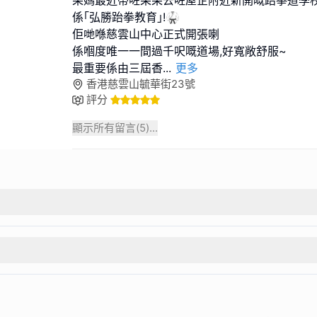
係｢弘勝跆拳教育｣!🥋
佢哋喺慈雲山中心正式開張喇
係嗰度唯一一間過千呎嘅道場,好寬敞舒服~
最重要係由三屆香
...
更多
香港慈雲山毓華街23號
評分
顯示所有留言(
5
)...