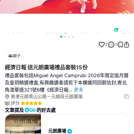
2
0
親子
經濟日報 送元朗廣場禮品套裝15份
禮品套裝包括Miguel Angel Camprubi 2026年限定版月曆
及皇玥精選禮盒,有興趣讀者請剪下本欄連同回郵信封,寄北
角渣華道321號6樓《經濟日報
...
更多
香港元朗青山公路－元朗段元朗廣場
評分
文章提及
的好去處
元朗廣場