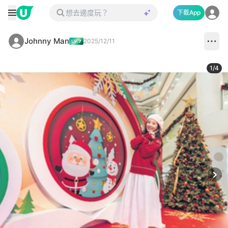
下載App
Johnny Man
2025/12/11
1
/
4
Next